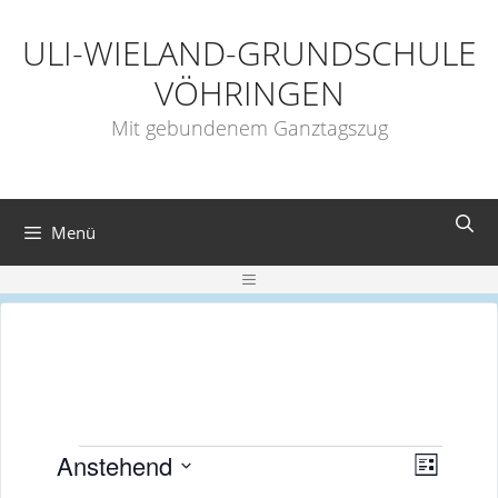
Zum
Inhalt
ULI-WIELAND-GRUNDSCHULE
springen
VÖHRINGEN
Mit gebundenem Ganztagszug
Menü
Menü
Veranstaltungen
A
V
Anstehend
L
e
D