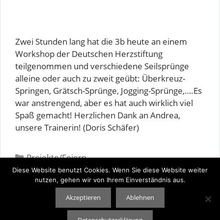
Zwei Stunden lang hat die 3b heute an einem
Workshop der Deutschen Herzstiftung
teilgenommen und verschiedene Seilsprünge
alleine oder auch zu zweit geübt: Überkreuz-
Springen, Grätsch-Sprünge, Jogging-Sprünge,….Es
war anstrengend, aber es hat auch wirklich viel
Spaß gemacht! Herzlichen Dank an Andrea,
unsere Trainerin! (Doris Schäfer)
Kategorien
Projekte/Feiern
Diese Website benutzt Cookies. Wenn Sie diese Website weiter
Schachmeisterschaften 2025
nutzen, gehen wir von Ihrem Einverständnis aus.
Zeitungsmodels auf dem Laufsteg (18.7.2025)
Akzeptieren
Ablehnen