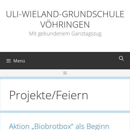
Zum
Inhalt
ULI-WIELAND-GRUNDSCHULE
springen
VÖHRINGEN
Mit gebundenem Ganztagszug
Menü
Menü
Projekte/Feiern
Aktion „Biobrotbox“ als Beginn